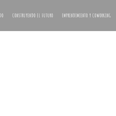
DO
CONSTRUYENDO EL FUTURO
EMPRENDIMIENTO Y COWORKING
Arbejar en Valdescatrón
ero/p>
NOMBRE Arbejar en Valdescatrón DESCRIPCIÓN
e
Aunque han quedado en el olvido, el entorno rural
e
todavía conserva abundantes restos de abejares y
de vida
colmenares que en otro tiempo fueron utilizados para
res,
el aprovechamiento de la miel. En este caso, nos
encontramos con un abejar situado en el término de
Valdescatrón,...