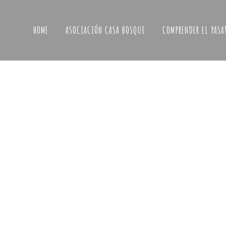
HOME
ASOCIACIÓN CASA BOSQUE
COMPRENDER EL PASA
Calera en zona Meridiano Cero
NOMBRE Calera en la zona del Meridiano C
DESCRIPCIÓN En las fichas anteriores de est
espacio virtual, hemos podido ver una serie d
construcciones relacionadas con las formas 
del campesinado tradicional, como mases, tor
corrales, molinos, balsas, pozos, abejares...