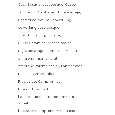
Casa Bosque
casabosque
Caspe
concierto
Construyendo Teja a Teja
Cosmética Natural
coworking
coworking casa bosque
crowdfounding
cultura
Curso Cerámica
dinamización
elgozodearagon
emprendimiento
Web patrocinada por el
Área de Gestión
emprendimiento rural
de Ciudadanía
,
Servicio de Cultura de la
emprendimiento social
Fantasmada
 LA
Excelentísima Diputación Provincial de
Fiestas Compromiso
A CASA
Zaragoza
.
Fiestas del Compromiso
EN LA
Interculturalidad
ORACIÓN
Laboratorio de emprendimiento
MPROMISO
social
6
laboratorio emprendimiento casa