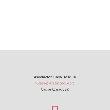
Asociación Casa Bosque
tucasa@lacasabosque.org
Caspe (Zaragoza)