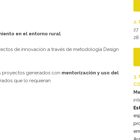
2.
27
iento en el entorno rural
.
28
yectos de innovación a través de metodología Design
os proyectos generados con
mentorización y uso del
3.
rados que lo requieran
C
Me
in
Es
es
pr
em
Ar