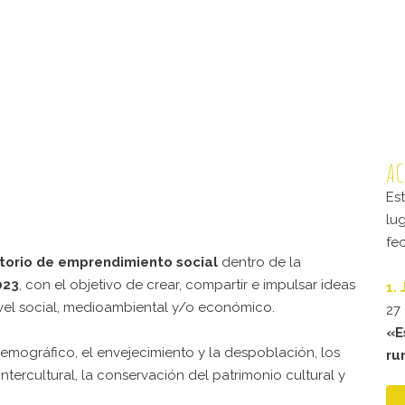
AC
Es
lu
fe
atorio de emprendimiento social
dentro de la
023
, con el objetivo de crear, compartir e impulsar ideas
1.
ivel social, medioambiental y/o económico.
27
«E
emográfico, el envejecimiento y la despoblación, los
ru
intercultural, la conservación del patrimonio cultural y