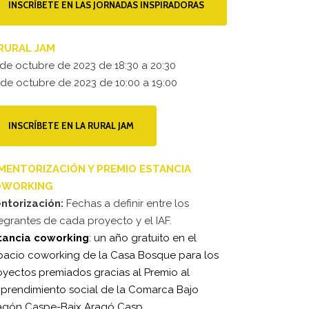
INSCRÍBETE EN LAS JORNADAS INSPIRADORAS
 RURAL JAM
 de octubre de 2023 de 18:30 a 20:30
 de octubre de 2023 de 10:00 a 19:00
INSCRÍBETE EN LA RURAL JAM
 MENTORIZACIÓN Y PREMIO ESTANCIA
OWORKING
ntorización:
Fechas a definir entre los
tegrantes de cada proyecto y el IAF.
tancia coworking
: un año gratuito en el
pacio coworking de la Casa Bosque para los
oyectos premiados gracias al Premio al
prendimiento social de la Comarca Bajo
agón Caspe-Baix Aragó Casp.