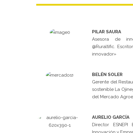
PILAR SAURA
Asesora de inno
@Ruraltific. Escri
innovador»
BELÉN SOLER
Gerente del Resta
sostenible La Ojin
del Mercado Agroec
AURELIO GARCÍA
Director ESNEPI 
Innovación y Empre