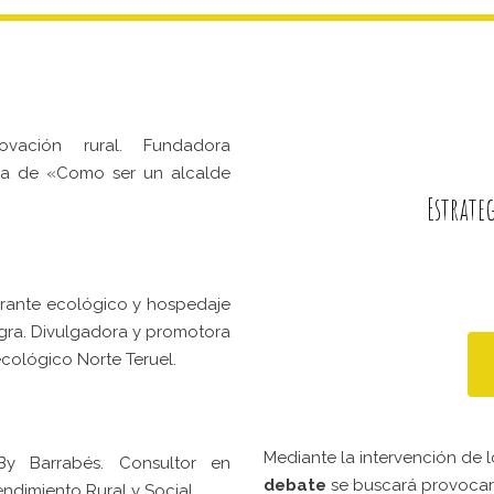
vación rural. Fundadora
tora de «Como ser un alcalde
Estrate
urante ecológico y hospedaje
egra. Divulgadora y promotora
ológico Norte Teruel.
Mediante la intervención de 
By Barrabés. Consultor en
debate
se buscará provocar l
ndimiento Rural y Social.