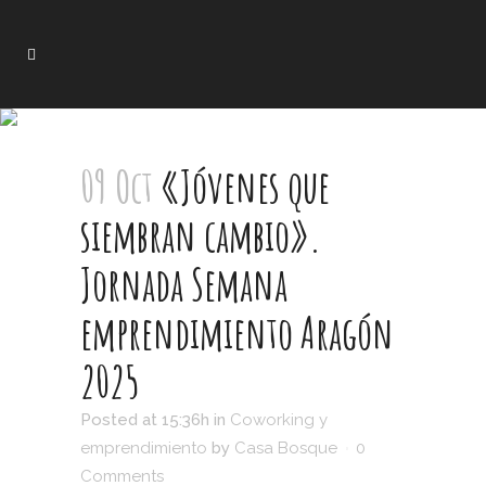
09 Oct
«Jóvenes que
siembran cambio».
Jornada Semana
emprendimiento Aragón
2025
Posted at 15:36h
in
Coworking y
emprendimiento
by
Casa Bosque
0
Comments