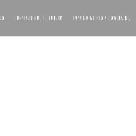
DO
CONSTRUYENDO EL FUTURO
EMPRENDIMIENTO Y COWORKING
UE EN
TALLER DE CERÁMICA CAJA CON
OMISO
TEXTURAS
y
En un momento en el que apetece parar y hacer las
medieval
cosas con calma, La Casa Bosque volvemos con
elve...
nuevas fechas para los...
22 abril, 2026
/
0 Comments