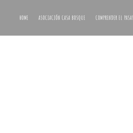
HOME
ASOCIACIÓN CASA BOSQUE
COMPRENDER EL PASA
ABRIMOS LA TABERNA CASA BOSQ
LA CONMEMORACIÓN DEL COMPR
Un rincón a la fresca para brindar, conversar 
disfrutar del buen yantar en pleno ambiente 
En tiempos del Compromiso, cuando Caspe vu
12 junio, 2026
/
0 Comments