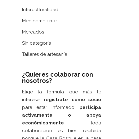
Interculturalidad
Medioambiente
Mercados
Sin categoría
Talleres de artesanía
Web patrocinada por el
Área de Gestión
de Ciudadanía
,
Servicio de Cultura de la
¿Quieres colaborar con
 LA
nosotros?
Excelentísima Diputación Provincial de
A CASA
Zaragoza
.
Elige la fórmula que más te
EN LA
interese:
regístrate como socio
ORACIÓN
para estar informado,
participa
MPROMISO
activamente
o apoya
económicamente
Toda
6
colaboración es bien recibida
DE
porque la Casa Bosque es la casa