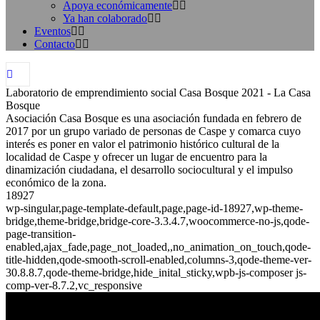
Apoya económicamente
Ya han colaborado
Eventos
Contacto
Laboratorio de emprendimiento social Casa Bosque 2021 - La Casa
Bosque
Asociación Casa Bosque es una asociación fundada en febrero de
2017 por un grupo variado de personas de Caspe y comarca cuyo
interés es poner en valor el patrimonio histórico cultural de la
localidad de Caspe y ofrecer un lugar de encuentro para la
dinamización ciudadana, el desarrollo sociocultural y el impulso
económico de la zona.
18927
wp-singular,page-template-default,page,page-id-18927,wp-theme-
bridge,theme-bridge,bridge-core-3.3.4.7,woocommerce-no-js,qode-
page-transition-
enabled,ajax_fade,page_not_loaded,,no_animation_on_touch,qode-
title-hidden,qode-smooth-scroll-enabled,columns-3,qode-theme-ver-
30.8.8.7,qode-theme-bridge,hide_inital_sticky,wpb-js-composer js-
comp-ver-8.7.2,vc_responsive