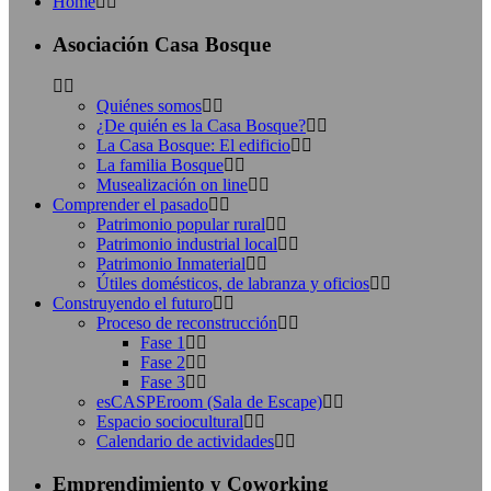
Home
Asociación Casa Bosque
Quiénes somos
¿De quién es la Casa Bosque?
La Casa Bosque: El edificio
La familia Bosque
Musealización on line
Comprender el pasado
Patrimonio popular rural
Patrimonio industrial local
Patrimonio Inmaterial
Útiles domésticos, de labranza y oficios
Construyendo el futuro
Proceso de reconstrucción
Fase 1
Fase 2
Fase 3
esCASPEroom (Sala de Escape)
Espacio sociocultural
Calendario de actividades
Emprendimiento y Coworking