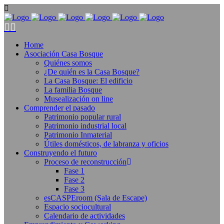
Home
Asociación Casa Bosque
Quiénes somos
¿De quién es la Casa Bosque?
La Casa Bosque: El edificio
La familia Bosque
Musealización on line
Comprender el pasado
Patrimonio popular rural
Patrimonio industrial local
Patrimonio Inmaterial
Útiles domésticos, de labranza y oficios
Construyendo el futuro
Proceso de reconstrucción
Fase 1
Fase 2
Fase 3
esCASPEroom (Sala de Escape)
Espacio sociocultural
Calendario de actividades