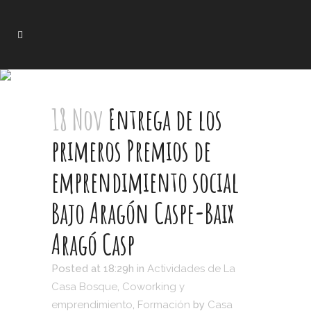
18 Nov
Entrega de los
primeros Premios de
emprendimiento social
Bajo Aragón Caspe-Baix
Aragó Casp
Posted at 18:29h
in
Actividades de La
Casa Bosque
,
Coworking y
emprendimiento
,
Formación
by
Casa