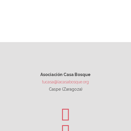
Asociación Casa Bosque
tucasa@lacasabosque.org
Caspe (Zaragoza)