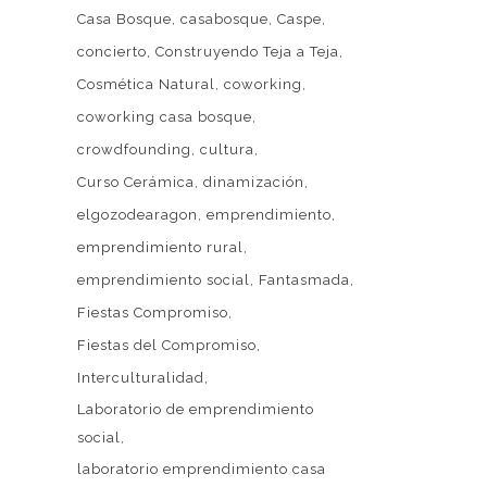
Casa Bosque
casabosque
Caspe
concierto
Construyendo Teja a Teja
Cosmética Natural
coworking
coworking casa bosque
crowdfounding
cultura
Curso Cerámica
dinamización
Web patrocinada por el
Área de Gestión
elgozodearagon
emprendimiento
de Ciudadanía
,
Servicio de Cultura de la
emprendimiento rural
 LA
Excelentísima Diputación Provincial de
emprendimiento social
Fantasmada
A CASA
Zaragoza
.
Fiestas Compromiso
EN LA
Fiestas del Compromiso
ORACIÓN
MPROMISO
Interculturalidad
Laboratorio de emprendimiento
6
social
DE
laboratorio emprendimiento casa