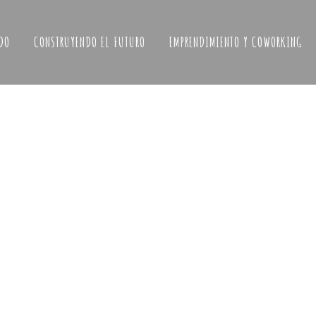
DO
CONSTRUYENDO EL FUTURO
EMPRENDIMIENTO Y COWORKING
NUEVO ENCUENTRO INTERCULTURAL
ENTRE MUJERES EL 25 DE SEPTIEMBRE
sual de
¿𝙌𝙪𝙞𝙚𝙧𝙚𝙨 𝙘𝙤𝙣𝙤𝙘𝙚𝙧 𝙖 𝙢𝙪𝙟𝙚𝙧𝙚𝙨 𝙙𝙚 𝙙𝙞𝙛𝙚𝙧𝙚𝙣𝙩𝙚𝙨
𝙣𝙖𝙘𝙞𝙤𝙣𝙖𝙡𝙞𝙙𝙖𝙙𝙚𝙨? Te invitamos a venir a La Casa
Bosque para formar parte de estos encantadores
a,
encuentros entre las mujeres de nuestro pueblo.
ades en
Compartimos experiencias, tradiciones e inquietudes
 tu
a través de labores, arte o manualidades. Un