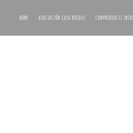
HOME
ASOCIACIÓN CASA BOSQUE
COMPRENDER EL PASA
ENCUENTROS EN INGLÉS
Te invitamos a venir a nuestro encuentro men
Inglés el próximo miércoles 10 de septiembre,
organizado por El Gozo de Aragón
@elgozodearagon. Practica de forma divertid
Conoce a personas de diferentes nacionalid
un ambiente invitante, perfecto para practicar
inglés, divertirse y construir conexiones...