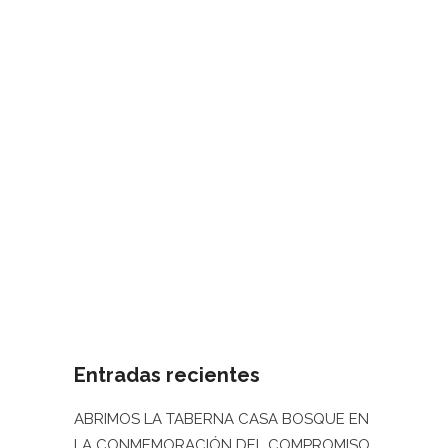
Vuelve nuestro mercado de
artesanía
¿Aún tenéis compras pendientes para
Navidad? Un año más, la Casa Bosque
acogerá el mercado de artesanía local
que llena de colores y de alegría nuestro
patio cada tres meses. Si aún no tienes
todos los regalos para estas fiestas y
quieres sorprender a tus...
13 diciembre, 2021
/
0 Comments
Entradas recientes
ABRIMOS LA TABERNA CASA BOSQUE EN
LA CONMEMORACIÓN DEL COMPROMISO