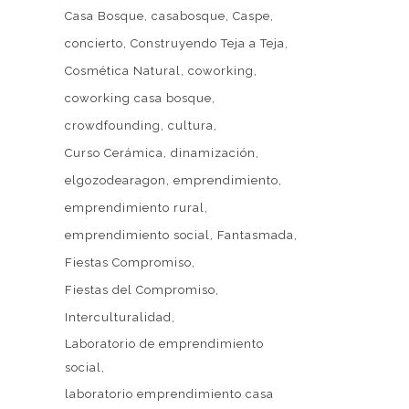
Casa Bosque
casabosque
Caspe
concierto
Construyendo Teja a Teja
Cosmética Natural
coworking
coworking casa bosque
crowdfounding
cultura
Curso Cerámica
dinamización
Web patrocinada por el
Área de Gestión
elgozodearagon
emprendimiento
de Ciudadanía
,
Servicio de Cultura de la
emprendimiento rural
 LA
Excelentísima Diputación Provincial de
emprendimiento social
Fantasmada
A CASA
Zaragoza
.
Fiestas Compromiso
EN LA
Fiestas del Compromiso
ORACIÓN
MPROMISO
Interculturalidad
Laboratorio de emprendimiento
6
social
DE
laboratorio emprendimiento casa