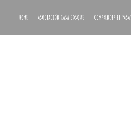
HOME
ASOCIACIÓN CASA BOSQUE
COMPRENDER EL PASA
2020 en la Casa Bosque. Un año 
trabajo silencioso
2020 será recordado por todos como el año 
pandemia. Nuestra vida se ha visto detenida p
un año completo. Nuestros trabajos, vida famil
social se han visto mermados cómo nunca h
imaginado. En medio de esta situación tan
calamitosa, la cultura...