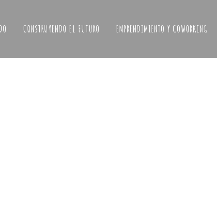
DO
CONSTRUYENDO EL FUTURO
EMPRENDIMIENTO Y COWORKING
de
Resumen de un gran año: 2019.
¡Arrancamos!
de la
Desde Casa Bosque queremos compartir este 2019
or casi
con tod@s. El año más importante e intenso vivido
iar y
por esta asociación, que empieza a ver sus frutos.
abíamos
Muchas ilusiones vividas, muchas emociones
compartidas, muchos esfuerzos también. Muchas
manos, muchas cabezas y muchos corazones,