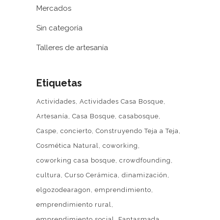
Mercados
Sin categoría
Talleres de artesanía
Etiquetas
Actividades
Actividades Casa Bosque
Artesanía
Casa Bosque
casabosque
Caspe
concierto
Construyendo Teja a Teja
Cosmética Natural
coworking
coworking casa bosque
crowdfounding
cultura
Curso Cerámica
dinamización
elgozodearagon
emprendimiento
emprendimiento rural
emprendimiento social
Fantasmada