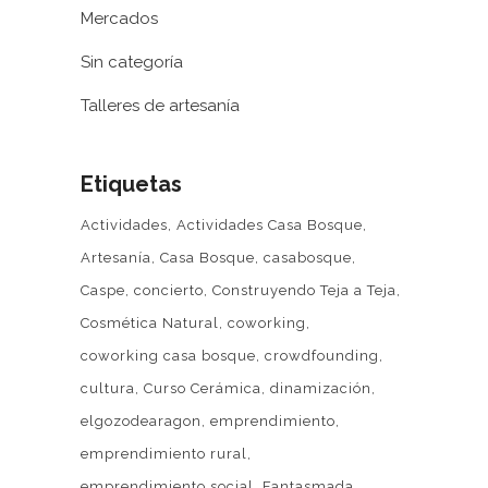
Mercados
Sin categoría
Talleres de artesanía
Etiquetas
Actividades
Actividades Casa Bosque
Artesanía
Casa Bosque
casabosque
Caspe
concierto
Construyendo Teja a Teja
Cosmética Natural
coworking
coworking casa bosque
crowdfounding
cultura
Curso Cerámica
dinamización
elgozodearagon
emprendimiento
emprendimiento rural
emprendimiento social
Fantasmada