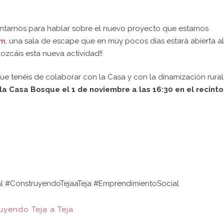
ntarnos para hablar sobre el nuevo proyecto que estamos
om
, una sala de escape que en muy pocos días estará abierta al
zcáis esta nueva actividad!!
e tenéis de colaborar con la Casa y con la dinamización rural
la Casa Bosque el 1 de noviembre a las 16:30 en el recinto
 #ConstruyendoTejaaTeja #EmprendimientoSocial
uyendo Teja a Teja
ERES COLABORAR
Últimas noticias