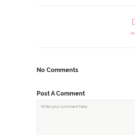
EN C
Asociación Casa Bosque
tucasa@lacasabosque.org
Elige l
Caspe (Zaragoza)
regíst
inform
Sh
propon
económ
Toda co
No Comments
porque
l
todos y 
Post A Comment