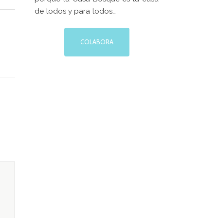
de Ciudadanía
,
Servicio de Cultura de la
de todos y para todos…
 LA
Excelentísima Diputación Provincial de
A CASA
Zaragoza
.
EN LA
COLABORA
ORACIÓN
MPROMISO
6
DE
A CAJA
XTURAS
6
informado
oletín de