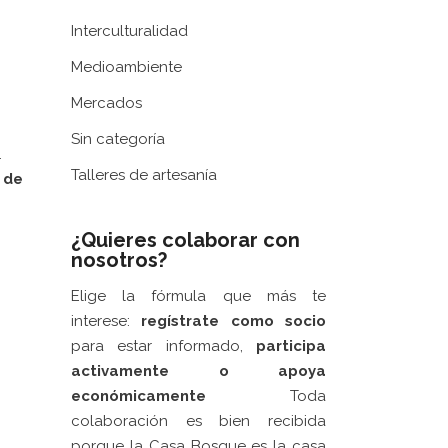
Interculturalidad
Medioambiente
Mercados
Sin categoría
.
Talleres de artesanía
 de
¿Quieres colaborar con
nosotros?
Elige la fórmula que más te
interese:
regístrate como socio
para estar informado,
participa
activamente
o apoya
económicamente
Toda
colaboración es bien recibida
Web patrocinada por el
Área de Gestión
porque la Casa Bosque es la casa