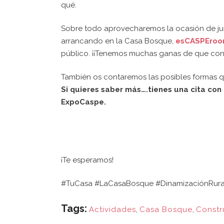
qué.
Sobre todo aprovecharemos la ocasión de ju
arrancando en la Casa Bosque,
esCASPEro
público. ¡¡Tenemos muchas ganas de que cono
También os contaremos las posibles formas qu
Si quieres saber más….tienes una cita con 
ExpoCaspe.
¡Te esperamos!
#TuCasa #LaCasaBosque #DinamizaciónRural
Tags:
Actividades
,
Casa Bosque
,
Constr
¿QUI