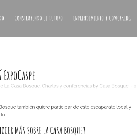
DO
CONSTRUYENDO EL FUTURO
EMPRENDIMIENTO Y COWORKING
á ExpoCaspe
de La Casa Bosque
,
Charlas y conferencias
by
Casa Bosque
0
Bosque también quiere participar de este escaparate local y
to.
NOCER MÁS SOBRE LA CASA BOSQUE?