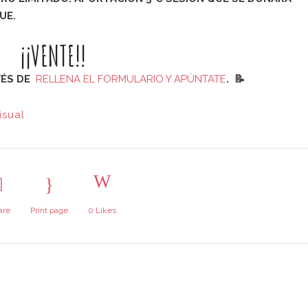
UE.
¡¡VENTE!!
VÉS DE
RELLENA EL FORMULARIO Y APÚNTATE
.
📝
isual
are
Print page
0
Likes
ERES COLABORAR
Últimas noticias
ASA BOSQUE?