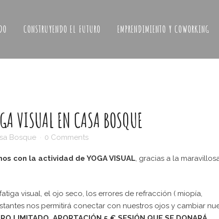
DO
CONSTRUYENDO EL FUTURO
EMPRENDIMIENTO Y COWORKING
OGA VISUAL EN CASA BOSQUE
sa Bosque
0 Comments
mos con la actividad de YOGA VISUAL
, gracias a la maravillos
tiga visual, el ojo seco, los errores de refracción ( miopía,
stantes nos permitirá conectar con nuestros ojos y cambiar nu
ORO LIMITADO. APORTACIÓN 5 € SESIÓN QUE SE DONARÁ