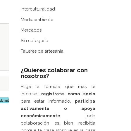
 LA
Excelentísima Diputación Provincial de
A CASA
Zaragoza
.
Interculturalidad
EN LA
Medioambiente
ORACIÓN
Mercados
MPROMISO
Sin categoría
6
Talleres de artesanía
DE
A CAJA
XTURAS
¿Quieres colaborar con
nosotros?
6
Elige la fórmula que más te
informado
interese:
regístrate como socio
oletín de
para estar informado,
participa
activamente
o apoya
económicamente
Toda
colaboración es bien recibida
porque la Casa Bosque es la casa