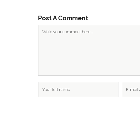
tucasa@lacasabosque.org
Elige l
Caspe (Zaragoza)
regíst
Post A Comment
inform
propon
económ
Toda co
porque
l
todos y 