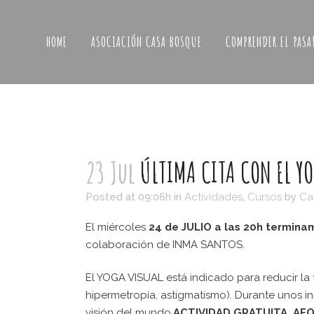
HOME
ASOCIACIÓN CASA BOSQUE
COMPRENDER EL PASA
23 Jul
ÚLTIMA CITA CON EL Y
Posted at 09:06h
in
Actividades
,
Cursos
by
Ca
El miércoles
24 de JULIO a las 20h termina
colaboración de INMA SANTOS.
El YOGA VISUAL está indicado para reducir la fa
hipermetropía, astigmatismo). Durante unos in
visión del mundo.
ACTIVIDAD GR
ATUITA. AF