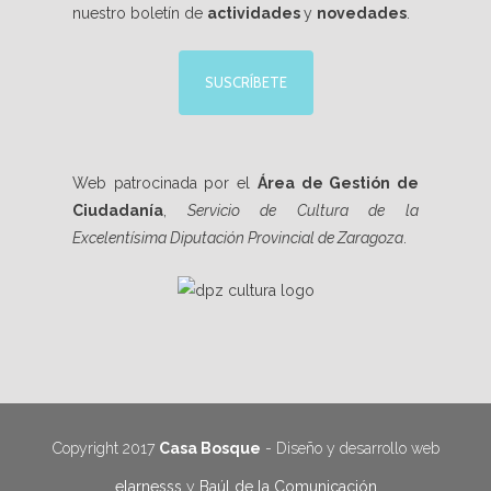
nuestro boletín de
actividades
y
novedades
.
SUSCRÍBETE
Web patrocinada por el
Área de Gestión de
Ciudadanía
,
Servicio de Cultura de la
Excelentísima Diputación Provincial de Zaragoza
.
Copyright 2017
Casa Bosque
- Diseño y desarrollo web
elarnesss
y
Baúl de la Comunicación