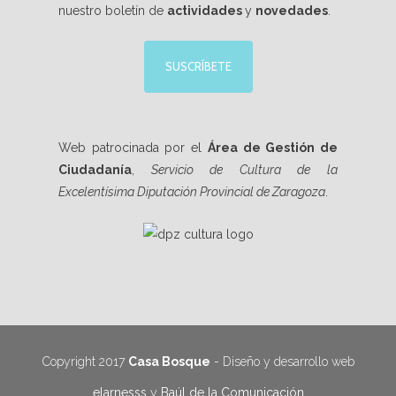
nuestro boletín de
actividades
y
novedades
.
SUSCRÍBETE
Web patrocinada por el
Área de Gestión de
Ciudadanía
,
Servicio de Cultura de la
Excelentísima Diputación Provincial de Zaragoza
.
Copyright 2017
Casa Bosque
- Diseño y desarrollo web
elarnesss
y
Baúl de la Comunicación