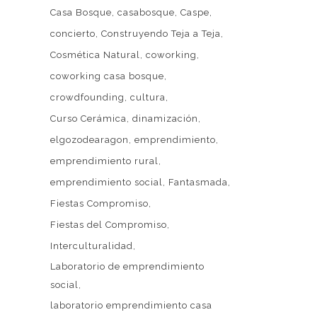
Casa Bosque
casabosque
Caspe
concierto
Construyendo Teja a Teja
Cosmética Natural
coworking
coworking casa bosque
crowdfounding
cultura
Curso Cerámica
dinamización
Web patrocinada por el
Área de Gestión
elgozodearagon
emprendimiento
de Ciudadanía
,
Servicio de Cultura de la
emprendimiento rural
 LA
Excelentísima Diputación Provincial de
emprendimiento social
Fantasmada
A CASA
Zaragoza
.
Fiestas Compromiso
EN LA
Fiestas del Compromiso
ORACIÓN
MPROMISO
Interculturalidad
Laboratorio de emprendimiento
6
social
DE
laboratorio emprendimiento casa