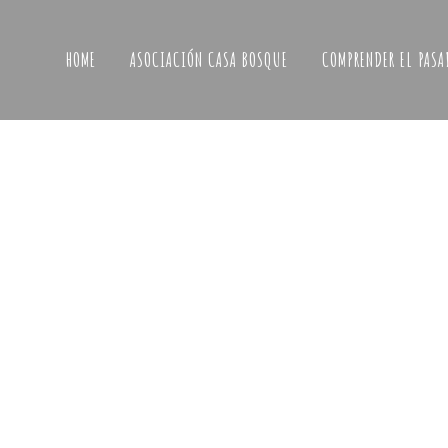
HOME
ASOCIACIÓN CASA BOSQUE
COMPRENDER EL PASA
Concierto + recital poético «El
almacén»
¡Hola a tod@s! ¡Volvemos con fuerza! La Cas
regresa con nuevas actividades culturales en
de junio. El próximo viernes 3 de junio podréis
disfrutar de una velada nocturna muy especi
fusión de artes, en adelanto a todo lo que e
organizando para los próximos dos...