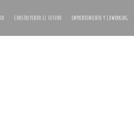
DO
CONSTRUYENDO EL FUTURO
EMPRENDIMIENTO Y COWORKING
Así fue el Mercado Primavera 2022
Nuevos productos
y
nuevas artesanas,
nuestro
a Bosque
mercado de primavera
estuvo
repleto de
 el mes
novedades.
12 abril, 2022
/
0 Comments
al con
stamos