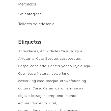
Mercados
Sin categoría
Talleres de artesanía
Etiquetas
Actividades
Actividades Casa Bosque
Artesanía
Casa Bosque
casabosque
Caspe
concierto
Construyendo Teja a Teja
Cosmética Natural
coworking
coworking casa bosque
crowdfounding
cultura
Curso Cerámica
dinamización
elgozodearagon
emprendimiento
emprendimiento rural
emprendimiento social
Fantasmada