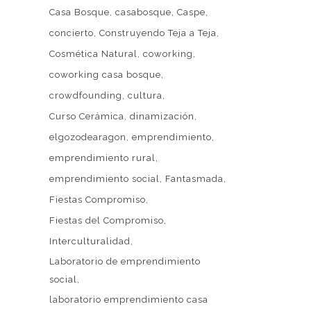
Casa Bosque
casabosque
Caspe
concierto
Construyendo Teja a Teja
Cosmética Natural
coworking
coworking casa bosque
crowdfounding
cultura
Curso Cerámica
dinamización
Web patrocinada por el
Área de Gestión
elgozodearagon
emprendimiento
de Ciudadanía
,
Servicio de Cultura de la
emprendimiento rural
 LA
Excelentísima Diputación Provincial de
emprendimiento social
Fantasmada
A CASA
Zaragoza
.
Fiestas Compromiso
EN LA
Fiestas del Compromiso
ORACIÓN
MPROMISO
Interculturalidad
Laboratorio de emprendimiento
6
social
DE
laboratorio emprendimiento casa