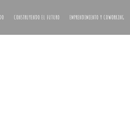
DO
CONSTRUYENDO EL FUTURO
EMPRENDIMIENTO Y COWORKING
MAPA
PAL
DE
ICOS
carlo y
rmino
ciación
rimonio