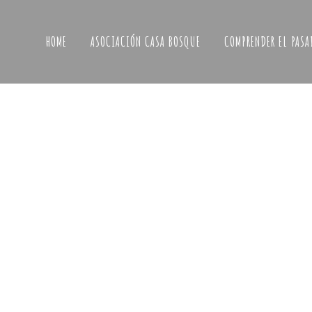
HOME
ASOCIACIÓN CASA BOSQUE
COMPRENDER EL PASA
LA CASA BOSQUE PRESENTA UN 
ILUSTRADO DEL TÉRMINO MUNICI
DE CASPE QUE RECOGE LA
DENOMINACIÓN Y LA UBICACIÓN 
PARTIDAS Y ESPACIOS EMBLEMÁT
Cuando recuperar el patrimonio es poder ubi
recordarlo siempre El Mapa Ilustrado del Té
Municipal de Caspe es un proyecto de la Aso
La Casa Bosque para la recuperación del pat