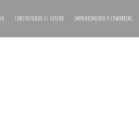
DO
CONSTRUYENDO EL FUTURO
EMPRENDIMIENTO Y COWORKING
un
cando
rar con
ueremos
odas las
nuevo