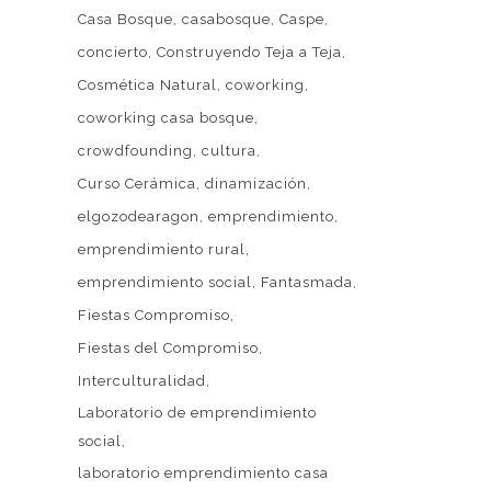
Casa Bosque
casabosque
Caspe
concierto
Construyendo Teja a Teja
Cosmética Natural
coworking
coworking casa bosque
crowdfounding
cultura
Curso Cerámica
dinamización
Web patrocinada por el
Área de Gestión
elgozodearagon
emprendimiento
de Ciudadanía
,
Servicio de Cultura de la
emprendimiento rural
 LA
Excelentísima Diputación Provincial de
emprendimiento social
Fantasmada
A CASA
Zaragoza
.
Fiestas Compromiso
EN LA
Fiestas del Compromiso
ORACIÓN
MPROMISO
Interculturalidad
Laboratorio de emprendimiento
6
social
DE
laboratorio emprendimiento casa