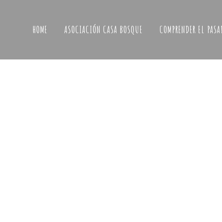
HOME
ASOCIACIÓN CASA BOSQUE
COMPRENDER EL PASA
Buscamos jóvenes para realizar 
Erasmus Rural
En la Asociación Casa Bosque estamos bus
jóvenes de Caspe o alrededores para colabo
este proyecto social y a la vez aprender . Q
que conozcan desde dentro la asociación y t
actividades que realizar. Que descubran un 
espacio en su pueblo en...