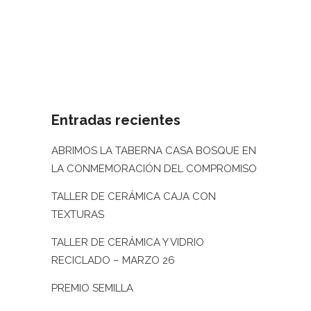
labores, arte o manualidades. Un
momento para nosotras, para compartir
charlas...
01 septiembre, 2025
/
0 Comments
Entradas recientes
ABRIMOS LA TABERNA CASA BOSQUE EN
LA CONMEMORACIÓN DEL COMPROMISO
TALLER DE CERÁMICA CAJA CON
TEXTURAS
TALLER DE CERÁMICA Y VIDRIO
RECICLADO – MARZO 26
PREMIO SEMILLA