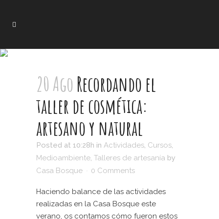
20 Ago
Recordando el
taller de cosmética:
artesano y natural
Posted at 10:28h
in
Actividades
,
Cursos
,
Medioambiente
,
Talleres de artesanía
by
Casa Bosque
0 Comments
Haciendo balance de las actividades
realizadas en la Casa Bosque este
verano, os contamos cómo fueron estos