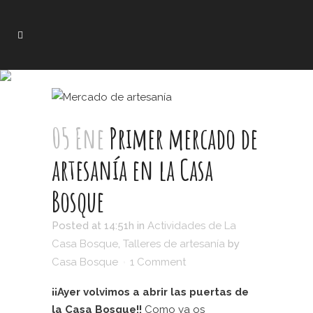
05 Ene
Primer mercado de
artesanía en la Casa
Bosque
Posted at 14:51h
in
Actividades de La
Casa Bosque
,
Talleres de artesanía
by
Casa Bosque
1 Comment
¡¡Ayer volvimos a abrir las puertas de
la Casa Bosque!!
Como ya os