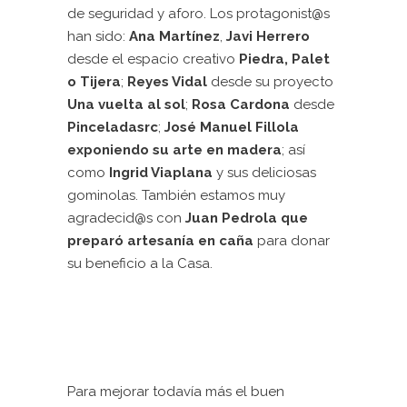
de seguridad y aforo. Los protagonist@s
han sido:
Ana Martínez
,
Javi Herrero
desde el espacio creativo
Piedra, Palet
o Tijera
;
Reyes Vidal
desde su proyecto
Una vuelta al sol
;
Rosa Cardona
desde
Pinceladasrc
;
José Manuel Fillola
exponiendo su arte en madera
; así
como
Ingrid Viaplana
y sus deliciosas
gominolas. También estamos muy
agradecid@s con
Juan Pedrola que
preparó artesanía en caña
para donar
su beneficio a la Casa.
Para mejorar todavía más el buen