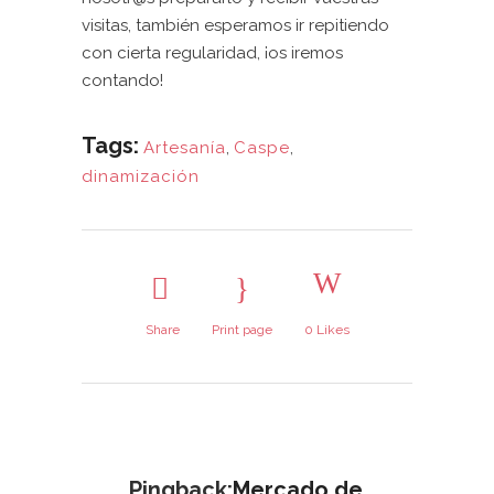
visitas, también esperamos ir repitiendo
con cierta regularidad, ¡os iremos
contando!
Tags:
Artesanía
,
Caspe
,
dinamización
Share
Print page
0
Likes
Pingback:
Mercado de