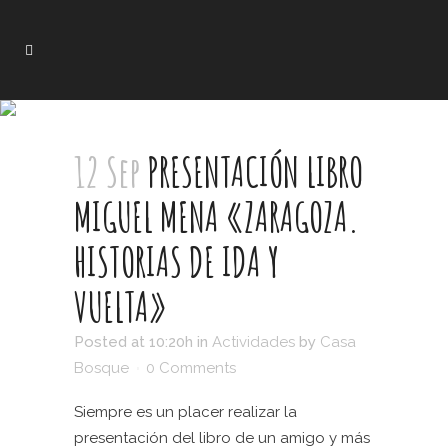
12 Sep
PRESENTACIÓN LIBRO
MIGUEL MENA «ZARAGOZA.
HISTORIAS DE IDA Y
VUELTA»
Posted at 10:20h
in
Actividades
by
Casa
Bosque
0 Comments
Siempre es un placer realizar la
presentación del libro de un amigo y más