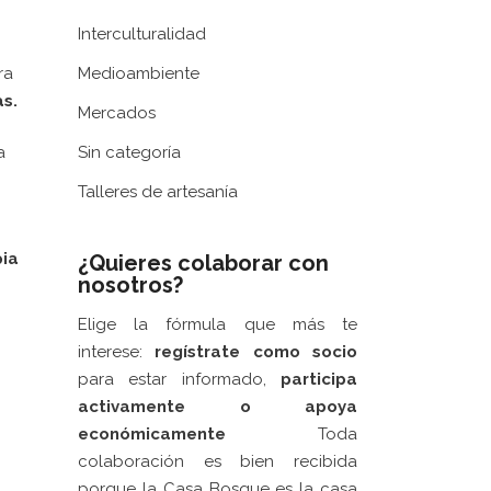
Interculturalidad
ra
Medioambiente
as.
Mercados
a
Sin categoría
Talleres de artesanía
pia
¿Quieres colaborar con
nosotros?
Elige la fórmula que más te
interese:
regístrate como socio
para estar informado,
participa
activamente
o apoya
económicamente
Toda
colaboración es bien recibida
porque la Casa Bosque es la casa