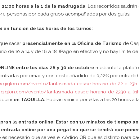
 21:00 horas a la 1 de la madrugada
. Los recorridos saldrán
on 40 personas por cada grupo acompañados por dos guías.
en función de las horas de los turnos:
 que sacar
presencialmente en la Oficina de Turismo
de Cas
rio de 10 a 14 y de 16 a 18. (Pago en efectivo y no hay límite de
ONLINE
entre los días 26 y 30 de octubre
mediante la plataf
0 entradas por email y con coste añadido de 0,22€ por entrada):
w.giglon.com/evento/fantasmada-caspe-horario-de-22-a-23h
.giglon.com/evento/fantasmada-caspe-horario-de-2330-a-01
quirir
en
TAQUILLA.
Podrán venir a por ellas a las 20 horas a l
an la entrada online: Estar con 10 minutos de tiempo an
a entrada online por una pegatina que se tendrá que poner
 es necesario que se vea el código QR que es distinto para c