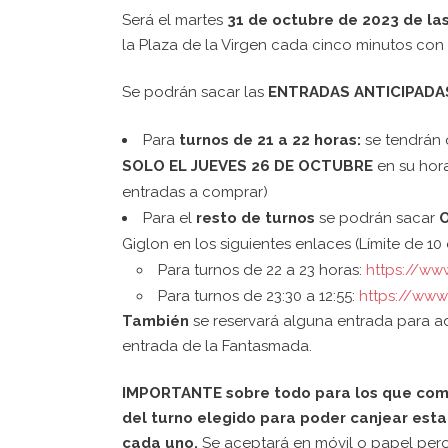
Será el martes
31
de octubre de 2023 de las
la Plaza de la Virgen cada cinco minutos c
Se podrán sacar las
ENTRADAS ANTICIPADAS 
Para
turnos de 21 a 22 horas:
se tendrán
SOLO EL JUEVES 26 DE OCTUBRE
en su hora
entradas a comprar)
Para el
resto de turnos
se podrán sacar
Giglon en los siguientes enlaces (Límite de 1
Para turnos de 22 a 23 horas:
https://ww
Para turnos de 23:30 a 12:55:
https://www
También
se reservará alguna entrada para ad
entrada de la Fantasmada.
IMPORTANTE sobre todo para los que compr
del turno elegido para poder canjear est
cada uno.
Se aceptará en móvil o papel pero