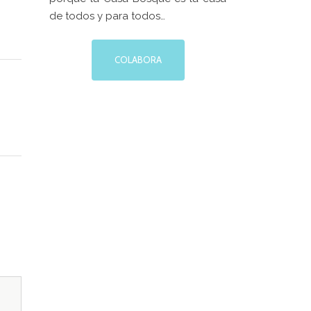
de todos y para todos…
Web patrocinada por el
Área de Gestión
de Ciudadanía
,
Servicio de Cultura de la
COLABORA
 LA
Excelentísima Diputación Provincial de
A CASA
Zaragoza
.
EN LA
ORACIÓN
MPROMISO
6
DE
A CAJA
XTURAS
6
informado
oletín de