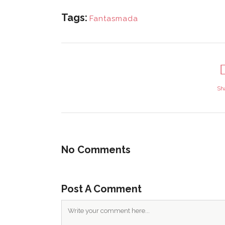
Tags:
Fantasmada
¿QUI
EN C
Asociación Casa Bosque
tucasa@lacasabosque.org
Elige l
Caspe (Zaragoza)
regíst
inform
Sh
propon
económ
Toda co
No Comments
porque
l
todos y 
Post A Comment