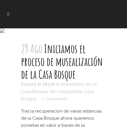
29 Ago
Iniciamos el
proceso de musealización
de la Casa Bosque
Posted at 08:57h
in
Actividades de La
Casa Bosque
,
Sin categoría
by
Casa
Bosque
0 Comments
Tras la recuperación de varias estancias
de la Casa Bosque ahora queremos
ponerlas en valor a través de la