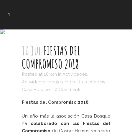
10 Jul
FIESTAS DEL
COMPROMISO 2018
Posted at 16:34h
in
Actividades
,
Actividades locales
,
Interculturalidad
by
Casa Bosque
0 Comments
Fiestas del Compromiso 2018
Un año más la asociación Casa Bosque
ha
colaborado con las Fiestas del
Compromiso
de Caspe. Hemos recreado