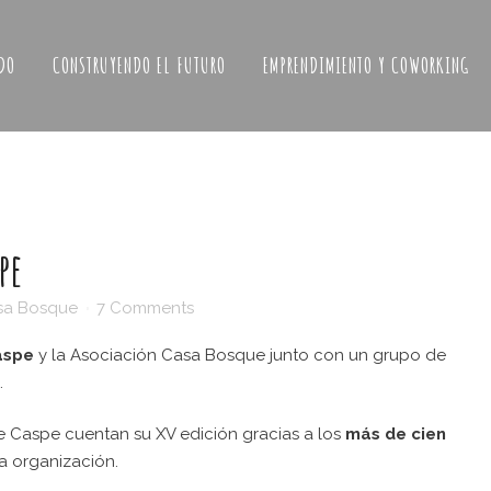
DO
CONSTRUYENDO EL FUTURO
EMPRENDIMIENTO Y COWORKING
pe
sa Bosque
7 Comments
aspe
y la Asociación Casa Bosque junto con un grupo de
.
 de Caspe cuentan su XV edición gracias a los
más de
cien
la organización.