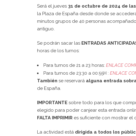
Será el jueves
31
de octubre de 2024 de las
la Plaza de España desde donde se accederá 
minutos grupos de 40 personas acompañados p
antiguo.
Se podrán sacar las
ENTRADAS ANTICIPADAS 
horas de los turnos:
Para turnos de 21 a 23 horas:
ENLACE COM
Para turnos de 23:30 a 00:55H :
ENLACE CO
También
se reservará
alguna entrada sobr
de España.
IMPORTANTE
sobre todo para los que compr
elegido para poder canjear esta entrada onl
FALTA IMPRIMIR
es suficiente con mostrar el 
La actividad está
dirigida a todos los públi