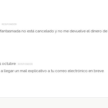
ERES COLABORAR
Últimas noticias
ASA BOSQUE?
ABRIMOS
RESPONDER
a fantasmada no está cancelado y no me devuelve el dinero de
TABERN
a fórmula que más te interese:
BOSQUE 
rate como socio
para estar
ado,
participa activamente
CONMEM
iendo actividades o apoya
DEL CO
icamente
.
12 junio, 202
31 octubre
RESPONDER
TALLER 
laboración es bien recibida
a llegar un mail explicativo a tu correo electrónico en breve.
a Casa Bosque es la casa de
CERÁMIC
para todos...
CON TE
22 abril, 202
COLABORA
Si quieres mantenerte 
suscríbete a nuestro b