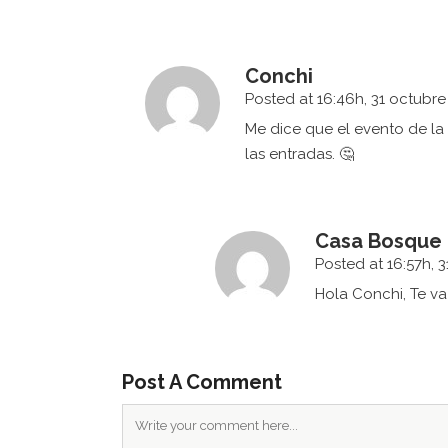
¿QUI
Conchi
EN C
Posted at 16:46h, 31 octubre
Asociación Casa Bosque
tucasa@lacasabosque.org
Me dice que el evento de l
Elige l
Caspe (Zaragoza)
las entradas. 🤔
regíst
inform
propon
económ
Casa Bosque
Posted at 16:57h, 
Toda co
Hola Conchi, Te va 
porque
l
todos y 
Post A Comment