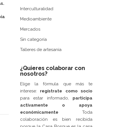
s.
Interculturalidad
pia
Medioambiente
Mercados
Sin categoría
Talleres de artesanía
¿Quieres colaborar con
nosotros?
Elige la fórmula que más te
interese:
regístrate como socio
para estar informado,
participa
activamente
o apoya
económicamente
Toda
colaboración es bien recibida
porque la Casa Bosque es la casa