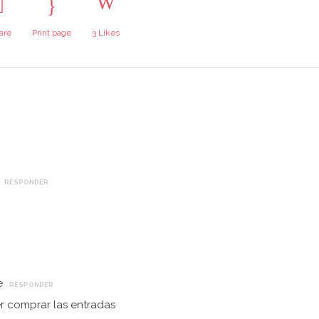
are
Print page
3
Likes
RESPONDER
e
RESPONDER
r comprar las entradas