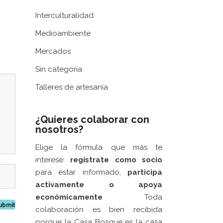
 LA
Excelentísima Diputación Provincial de
A CASA
Zaragoza
.
Interculturalidad
EN LA
Medioambiente
ORACIÓN
Mercados
MPROMISO
Sin categoría
6
Talleres de artesanía
DE
A CAJA
XTURAS
¿Quieres colaborar con
nosotros?
6
Elige la fórmula que más te
informado
interese:
regístrate como socio
oletín de
para estar informado,
participa
activamente
o apoya
económicamente
Toda
colaboración es bien recibida
porque la Casa Bosque es la casa