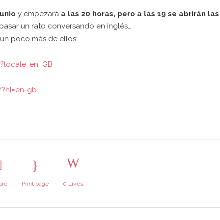
junio
y empezará
a las 20 horas, pero a las 19 se abrirán las
o pasar un rato conversando en inglés…
 un poco más de ellos:
?locale=en_GB
/?hl=en-gb
are
Print page
0
Likes
ERES COLABORAR
Últimas noticias
ASA BOSQUE?