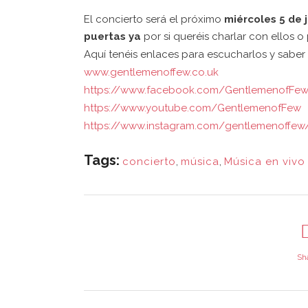
El concierto será el próximo
miércoles 5 de 
puertas ya
por si queréis charlar con ellos 
Aquí tenéis enlaces para escucharlos y saber
www.gentlemenoffew.co.uk
https://www.facebook.com/
GentlemenofFew
https://www.youtube.com/
GentlemenofFew
https://www.instagram.com/
gentlemenoffew
Tags:
concierto
,
música
,
Música en vivo
Sh
¿QUI
EN C
Asociación Casa Bosque