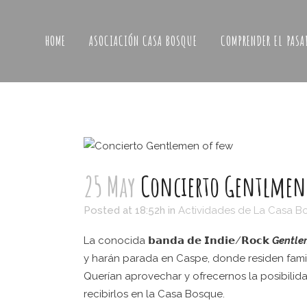
HOME
ASOCIACIÓN CASA BOSQUE
COMPRENDER EL PASA
25 May
Concierto Gentlmen o
Posted at 18:52h
in
Actividades de La Casa B
La conocida 𝗯𝗮𝗻𝗱𝗮 𝗱𝗲 𝗜𝗻𝗱𝗶𝗲/𝗥𝗼𝗰𝗸
Gentle
y harán parada en Caspe, donde residen famil
Querían aprovechar y ofrecernos la posibil
recibirlos en la Casa Bosque.