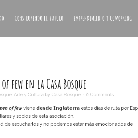
DO
CONSTRUYENDO EL FUTURO
EMPRENDIMIENTO Y COWORKING
f few en la Casa Bosque
osque
,
Arte y Cultura
by
Casa Bosque
0 Comments
men of few
viene 𝗱𝗲𝘀𝗱𝗲 𝗜𝗻𝗴𝗹𝗮𝘁𝗲𝗿𝗿𝗮 estos días de ruta por E
iares y socios de esta asociación.
idad de escucharlos y no podemos estar más emocionados de