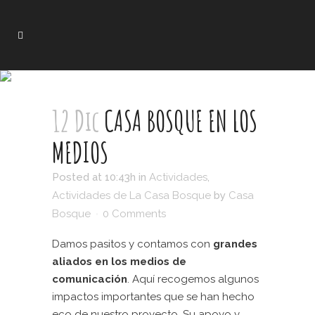
12 Dic
CASA BOSQUE EN LOS
MEDIOS
Posted at 10:43h
in
Actividades
,
Actividades de La Casa Bosque
by
Casa
Bosque
0 Comments
Damos pasitos y contamos con
grandes
aliados en los medios de
comunicación
. Aquí recogemos algunos
impactos importantes que se han hecho
eco de nuestro proyecto. Su apoyo y