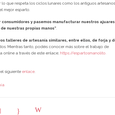
r lo que respeta los ciclos lunares como los antiguos artesanos
el mejor esparto.
er consumidores y pasemos manufacturar nuestros ajuares
o de nuestras propias manos”
.
os talleres de artesanía similares, entre ellos, de forja y 
s. Mientras tanto, podéis conocer más sobre el trabajo de
da online a través de este enlace;
https://espartosmanolito.
 el siguiente
enlace
.
nía
ERES COLABORAR
Últimas noticias
ASA BOSQUE?
ABRIMOS
TABERN
a fórmula que más te interese:
rate como socio
para estar