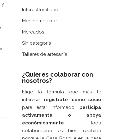
 y
Interculturalidad
Medioambiente
,
Mercados
Sin categoría
de
Talleres de artesanía
¿Quieres colaborar con
nosotros?
Elige la fórmula que más te
interese:
regístrate como socio
Web patrocinada por el
Área de Gestión
para estar informado,
participa
de Ciudadanía
,
Servicio de Cultura de la
activamente
o apoya
 LA
Excelentísima Diputación Provincial de
económicamente
Toda
A CASA
Zaragoza
.
colaboración es bien recibida
porque la Casa Bosque es la casa