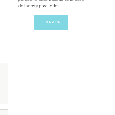
EN LA
de todos y para todos…
ORACIÓN
MPROMISO
6
COLABORA
DE
A CAJA
XTURAS
6
informado
oletín de