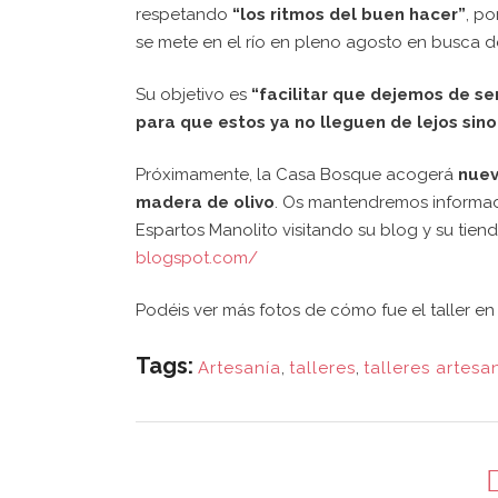
respetando
“los ritmos del buen hacer”
, po
se mete en el río en pleno agosto en busca d
Su objetivo es
“facilitar que dejemos de s
para que estos ya no lleguen de lejos sin
Próximamente, la Casa Bosque acogerá
nuev
madera de olivo
. Os mantendremos informado
Espartos Manolito visitando su blog y su tien
blogspot.com/
Podéis ver más fotos de cómo fue el taller en
Tags:
Artesanía
,
talleres
,
talleres artesa
¿QUI
EN C
Asociación Casa Bosque
tucasa@lacasabosque.org
Elige l
Caspe (Zaragoza)
regíst