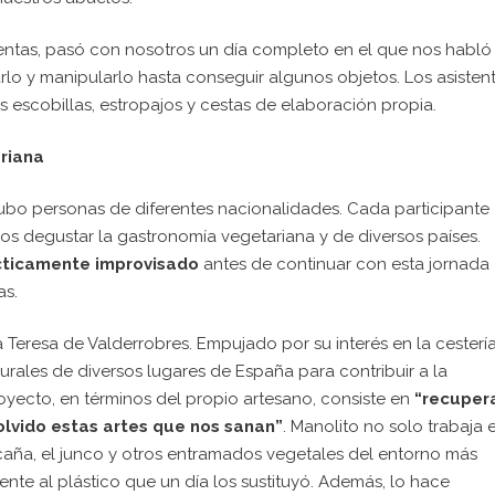
ientas, pasó con nosotros un día completo en el que nos habló
arlo y manipularlo hasta conseguir algunos objetos. Los asisten
 escobillas, estropajos y cestas de elaboración propia.
ariana
hubo personas de diferentes nacionalidades. Cada participante
s degustar la gastronomía vegetariana y de diversos países.
ácticamente improvisado
antes de continuar con esta jornada
as.
 Teresa de Valderrobres. Empujado por su interés en la cestería
rales de diversos lugares de España para contribuir a la
oyecto, en términos del propio artesano, consiste en
“recupera
olvido estas artes que nos sanan”
. Manolito no solo trabaja e
 caña, el junco y otros entramados vegetales del entorno más
ente al plástico que un día los sustituyó. Además, lo hace