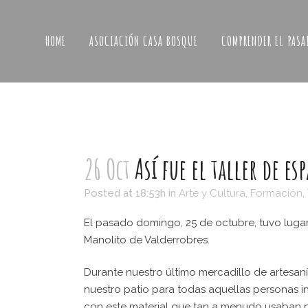
HOME
ASOCIACIÓN CASA BOSQUE
COMPRENDER EL PASA
26 Oct
Así fue el taller de es
Posted at 18:53h
in
Arte y Cultura
,
Formación
,
El pasado domingo, 25 de octubre, tuvo luga
Manolito de Valderrobres.
Durante nuestro último mercadillo de artesanía,
nuestro patio para todas aquellas personas 
con este material que tan a menudo usaban n