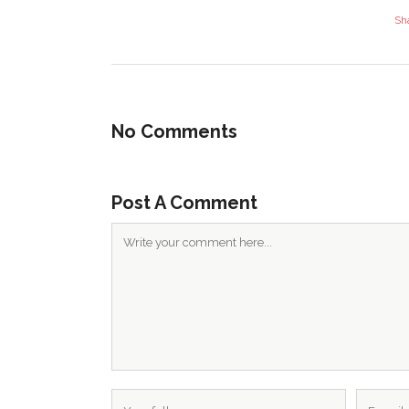
inform
Sh
propon
económ
Toda co
No Comments
porque
l
todos y 
Post A Comment