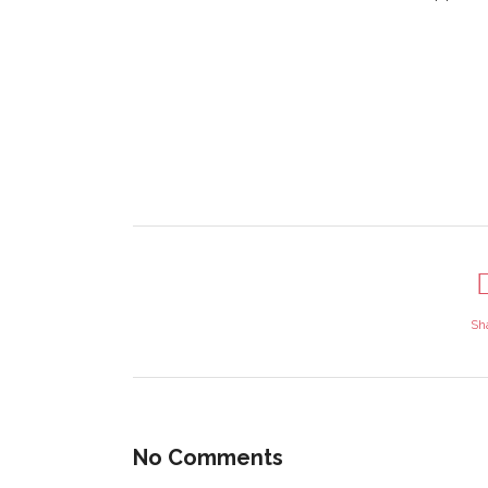
¿QUI
EN C
Asociación Casa Bosque
tucasa@lacasabosque.org
Elige l
Caspe (Zaragoza)
regíst
inform
Sh
propon
económ
Toda co
No Comments
porque
l