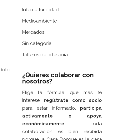
Interculturalidad
Medioambiente
Mercados
Sin categoría
Talleres de artesanía
ndolo
¿Quieres colaborar con
nosotros?
Elige la fórmula que más te
interese:
regístrate como socio
para estar informado,
participa
activamente
o apoya
económicamente
Toda
colaboración es bien recibida
porque la Casa Bosque es la casa