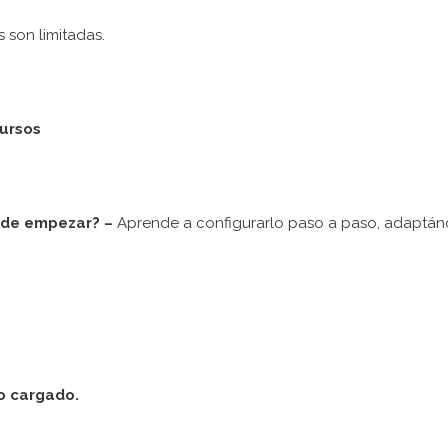
os son limitadas.
cursos
ónde empezar? –
Aprende a configurarlo paso a paso, adaptá
io cargado.