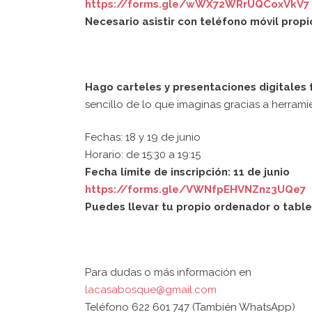
https://forms.gle/wWX72WRrUQCoxVkV7
Necesario asistir con teléfono móvil prop
Hago carteles y presentaciones digitales
sencillo de lo que imaginas gracias a herramien
Fechas: 18 y 19 de junio
Horario: de 15:30 a 19:15
Fecha límite de inscripción: 11 de junio
https://forms.gle/VWNfpEHVNZnz3UQe7
Puedes llevar tu propio ordenador o tablet
Para dudas o más información en
lacasabosque@gmail.com
Teléfono 622 601 747 (También WhatsApp)