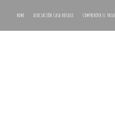
HOME
ASOCIACIÓN CASA BOSQUE
COMPRENDER EL PASA
¿QUI
EN C
Asociación Casa Bosque
tucasa@lacasabosque.org
Elige l