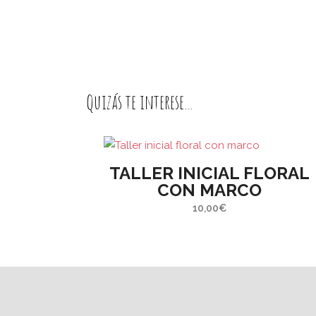
Caspe (Zaragoza)
regíst
inform
propon
económ
Quizás te interese...
Toda co
porque
l
todos y 
TALLER INICIAL FLORAL
CON MARCO
10,00
€