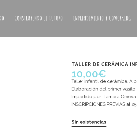
DO
CONSTRUYENDO EL FUTURO
EMPRENDIMIENTO Y COWORKING
TALLER DE CERÁMICA IN
10,00
€
Taller infantil de cerámica. A p
Elaboración del primer vasito 
Impartido por Tamara Onieva.
INSCRIPCIONES PREVIAS al 25 
ERES COLABORAR
Últimas noticias
ASA BOSQUE?
Sin existencias
ABRIMOS
TABERN
a fórmula que más te interese: