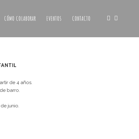
CÓMO COLABORAR
EVENTOS
CONTACTO
FANTIL
artir de 4 años.
de barro.
de junio.
Web patrocinada por el
Área de Gestión
de Ciudadanía
,
Servicio de Cultura de la
 LA
Excelentísima Diputación Provincial de
A CASA
Zaragoza
.