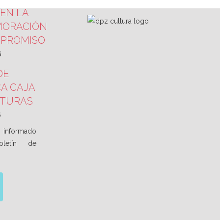
EN LA
ORACIÓN
MPROMISO
6
DE
A CAJA
XTURAS
6
informado
oletín de