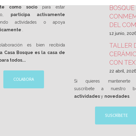
BOSQUE 
rate como socio
para estar
ado,
participa activamente
CONMEM
iendo actividades o apoya
DEL CO
icamente
.
12 junio, 202
TALLER 
laboración es bien recibida
a Casa Bosque es la casa de
CERÁMIC
para todos...
CON TE
22 abril, 202
COLABORA
Si quieres mantenerte 
suscríbete a nuestro b
actividades
y
novedades
.
SUSCRÍBETE