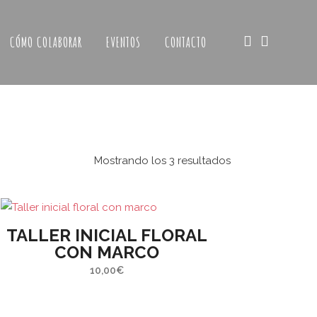
CÓMO COLABORAR
EVENTOS
CONTACTO
Mostrando los 3 resultados
TALLER INICIAL FLORAL
CON MARCO
Web patrocinada por el
Área de Gestión
10,00
€
de Ciudadanía
,
Servicio de Cultura de la
 LA
Excelentísima Diputación Provincial de
A CASA
Zaragoza
.