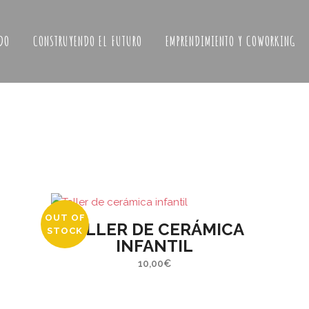
DO
CONSTRUYENDO EL FUTURO
EMPRENDIMIENTO Y COWORKING
OUT OF
TALLER DE CERÁMICA
STOCK
INFANTIL
ERES COLABORAR
Últimas noticias
10,00
€
ASA BOSQUE?
ABRIMOS
TABERN
a fórmula que más te interese: