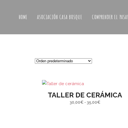
HOME
ASOCIACIÓN CASA BOSQUE
COMPRENDER EL PASA
Este
TALLER DE CERÁMICA
producto
Rango
30,00
€
-
35,00
€
¿QUI
tiene
de
EN C
múltiples
precios:
Asociación Casa Bosque
variantes.
desde
tucasa@lacasabosque.org
Elige l