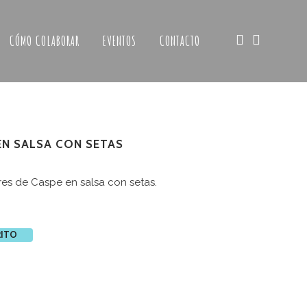
CÓMO COLABORAR
EVENTOS
CONTACTO
EN SALSA CON SETAS
es de Caspe en salsa con setas.
RITO
Web patrocinada por el
Área de Gestión
de Ciudadanía
,
Servicio de Cultura de la
 LA
Excelentísima Diputación Provincial de
A CASA
Zaragoza
.