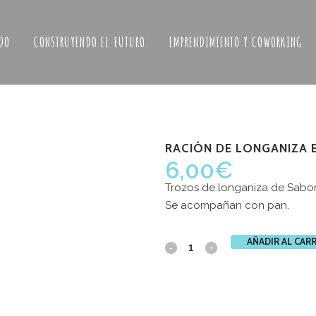
DO
CONSTRUYENDO EL FUTURO
EMPRENDIMIENTO Y COWORKING
RACIÓN DE LONGANIZA 
6,00
€
Trozos de longaniza de Sabor
Se acompañan con pan.
AÑADIR AL CAR
Ración
ERES COLABORAR
Últimas noticias
de
ASA BOSQUE?
ABRIMOS
longaniza
TABERN
a fórmula que más te interese: