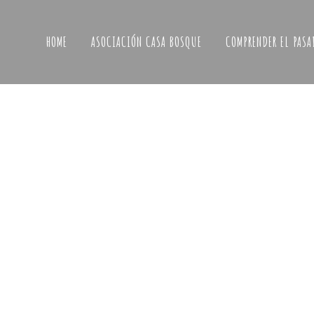
HOME
ASOCIACIÓN CASA BOSQUE
COMPRENDER EL PASA
¿QUI
EN C
Asociación Casa Bosque
tucasa@lacasabosque.org
Elige l