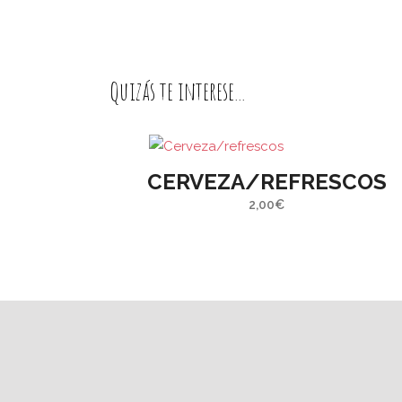
Caspe (Zaragoza)
regíst
inform
propon
Quizás te interese...
económ
Toda co
porque
l
CERVEZA/REFRESCOS
todos y 
2,00
€