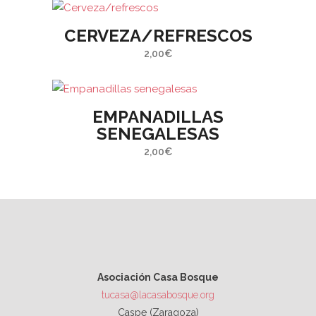
CERVEZA/REFRESCOS
2,00
€
Este
EMPANADILLAS
producto
SENEGALESAS
tiene
2,00
€
múltiples
variantes.
Las
opciones
se
pueden
elegir
Asociación Casa Bosque
en
tucasa@lacasabosque.org
la
Caspe (Zaragoza)