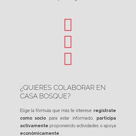
página
de
producto
¿QUIERES COLABORAR EN
CASA BOSQUE?
Elige la fórmula que más te interese:
regístrate
como socio
para estar informado,
participa
activamente
proponiendo actividades o apoya
económicamente
.