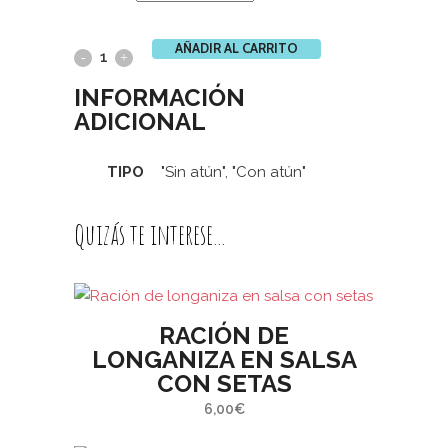
AÑADIR AL CARRITO
Batbot:
INFORMACIÓN
Vegetal
ADICIONAL
con
pan
TIPO
"Sin atún", "Con atún"
marroquí
Quizás te interese...
quantity
RACIÓN DE
LONGANIZA EN SALSA
CON SETAS
6,00
€