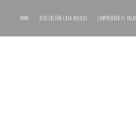
HOME
ASOCIACIÓN CASA BOSQUE
COMPRENDER EL PASA
¿QUI
EN C
Asociación Casa Bosque
tucasa@lacasabosque.org
Elige l