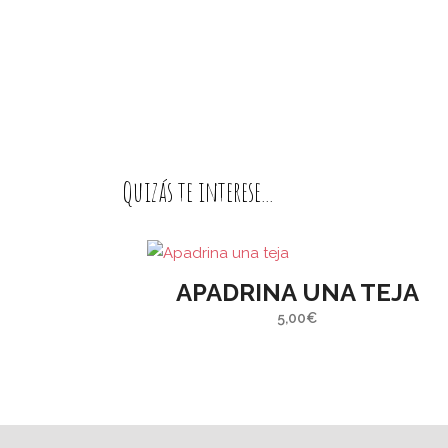
Caspe (Zaragoza)
regíst
inform
propon
económ
Toda co
porque
l
Quizás te interese...
todos y 
APADRINA UNA TEJA
5,00
€