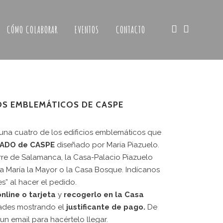
CÓMO COLABORAR
EVENTOS
CONTACTO
IOS EMBLEMÁTICOS DE CASPE
una cuatro de los edificios emblemáticos que
ADO de CASPE
diseñado por Maria Piazuelo.
orre de Salamanca, la Casa-Palacio Piazuelo
a María la Mayor o la Casa Bosque. Indícanos
s” al hacer el pedido.
Web patrocinada por el
Área de Gestión
nline o tarjeta
y
recogerlo en la Casa
de Ciudadanía
,
Servicio de Cultura de la
 LA
ades mostrando el
justificante de pago.
De
Excelentísima Diputación Provincial de
n email para hacértelo llegar.
A CASA
Zaragoza
.