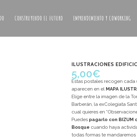
DO
CONSTRUYENDO EL FUTURO
EMPRENDIMIENTO Y COWORKING
ILUSTRACIONES EDIFIC
5,00
€
Estas postales recogen cada 
aparecen en el
MAPA ILUSTR
Elige entre la imagen de la T
Barberán, la exColegiata Sant
ERES COLABORAR
cual quieres en “Observacione
Últimas noticias
Puedes
pagarlo con BIZUM o
ASA BOSQUE?
ABRIMOS
Bosque
cuando haya activid
todas formas te mandaremos u
TABERN
a fórmula que más te interese: