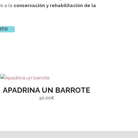
s a la
conservación y rehabilitación de la
EN LA
ORACIÓN
MPROMISO
RITO
6
DE
A CAJA
XTURAS
6
informado
APADRINA UN BARROTE
oletín de
50,00
€