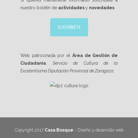
Si quieres mantenerte informado suscríbete a
nuestro boletín de
actividades
y
novedades
.
SUSCRÍBETE
Web patrocinada por el
Área de Gestión de
Ciudadanía
,
Servicio de Cultura de la
Excelentísima Diputación Provincial de Zaragoza
.
Copyright 2017
Casa Bosque
- Diseño y desarrollo web