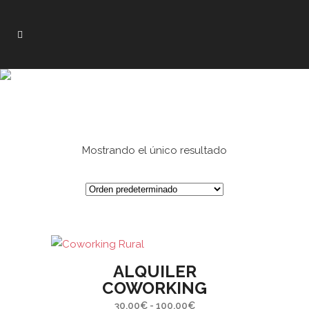
Mostrando el único resultado
Este
ALQUILER
producto
COWORKING
tiene
Rango
30,00
€
-
100,00
€