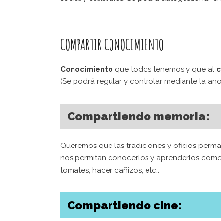
COMPARTIR CONOCIMIENTO
Conocimiento
que todos tenemos y que al
c
(Se podrá regular y controlar mediante la a
Compartiendo memoria:
Queremos que las tradiciones y oficios perm
nos permitan conocerlos y aprenderlos como
tomates, hacer cañizos, etc..
¿QUI
EN C
Compartiendo cine:
Asociación Casa Bosque
tucasa@lacasabosque.org
Elige l