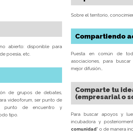
BOSQUE 
rate como socio
para estar
ado,
participa activamente
Sobre el territorio, conocimi
CONMEM
iendo actividades o apoya
DEL CO
icamente
.
12 junio, 202
Compartiendo ac
TALLER 
laboración es bien recibida
ono abierto: disponible para
a Casa Bosque es la casa de
CERÁMIC
Puesta en común de todas
de poesía, etc.
para todos...
CON TE
asociaciones, para buscar 
mejor difusión…
22 abril, 202
COLABORA
Si quieres mantenerte 
suscríbete a nuestro b
Comparte tu ide
ción de grupos de debates,
actividades
y
novedades
.
(empresarial o so
para videoforum, ser punto de
én punto de encuentro y
SUSCRÍBETE
Para buscar apoyos y lueg
odo tipo.
incubadora y posteriorment
comunidad
” o de manera ind