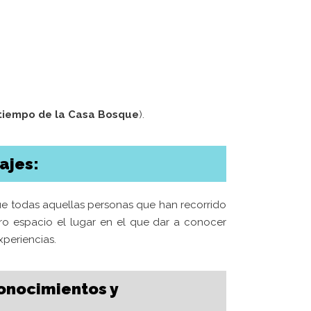
tiempo de la Casa Bosque
).
ajes:
que todas aquellas personas que han recorrido
o espacio el lugar en el que dar a conocer
experiencias.
Web patrocinada por el
Área de Gestión
de Ciudadanía
,
Servicio de Cultura de la
onocimientos y
 LA
Excelentísima Diputación Provincial de
A CASA
Zaragoza
.