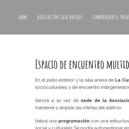
HOME
ASOCIACIÓN CASA BOSQUE
COMPRENDER EL PASA
Espacio de encuentro multid
En el patio exterior y la sala anexa de
La Ca
socioculturales, y de encuentro intergeneracio
Servirá a su vez de
sede de la Asociaci
mantener y ampliar las ofertas del edificio.
Habrá una
programación
con una estructura
social y culturales. Se podrá autogestionar e