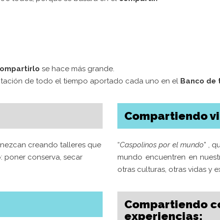
ompartirlo
se hace más grande.
notación de todo el tiempo aportado cada uno en el
Banco de 
Compartiendo vi
anezcan creando talleres que
“
Caspolinos por el mundo
” , 
: poner conserva, secar
mundo encuentren en nuestr
otras culturas, otras vidas y 
ERES COLABORAR
Últimas noticias
ASA BOSQUE?
Compartiendo c
ABRIMOS
experiencias:
TABERN
a fórmula que más te interese: