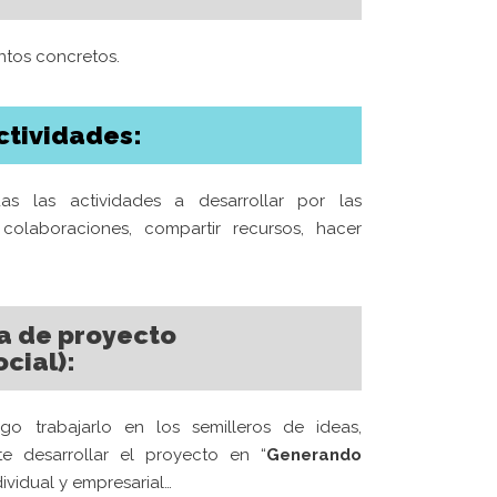
EN LA
entos concretos.
ORACIÓN
MPROMISO
6
tividades:
DE
A CAJA
 las actividades a desarrollar por las
XTURAS
colaboraciones, compartir recursos, hacer
6
informado
oletín de
a de proyecto
cial):
o trabajarlo en los semilleros de ideas,
e desarrollar el proyecto en “
Generando
ividual y empresarial…