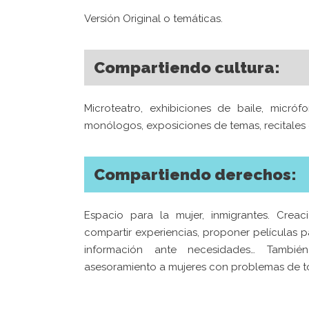
Caspe (Zaragoza)
regíst
Versión Original o temáticas.
inform
propon
Compartiendo cultura:
económ
Toda co
Microteatro, exhibiciones de baile, micróf
porque
l
monólogos, exposiciones de temas, recitales 
todos y 
Compartiendo derechos:
Espacio para la mujer, inmigrantes. Crea
compartir experiencias, proponer películas 
información ante necesidades… Tambi
asesoramiento a mujeres con problemas de t