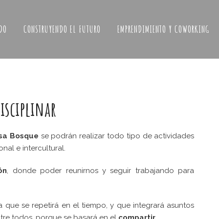
DO
CONSTRUYENDO EL FUTURO
EMPRENDIMIENTO Y COWORKING
isciplinar
sa Bosque
se podrán realizar todo tipo de actividades
nal e intercultural.
ón
, donde poder reunirnos y seguir trabajando para
 que se repetirá en el tiempo, y que integrará asuntos
ntre todos, porque se basará en el
compartir.