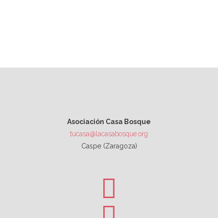
Asociación Casa Bosque
tucasa@lacasabosque.org
Caspe (Zaragoza)