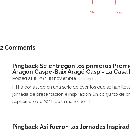
suscríb
activa
ete a
mente
Share
Print page
nuestro
propon
boletín
iendo
de
activida
activid
des o
ades
y
2 Comments
apoya
noved
econó
ades
.
micam
Pingback:
Se entregan los primeros Premi
ente
.
Aragón Caspe-Baix Aragó Casp - La Casa
SUSCRÍBETE
Posted at 18:29h, 18 noviembre
RESPONDER
Toda
[…] ha consistido en una serie de eventos que se han ll
colabo
jornada de presentación e inspiración, un conjunto de cha
ración
septiembre de 2021, de la mano de […]
es bien
recibid
a
Pingback:
Así fueron las Jornadas Inspira
porque