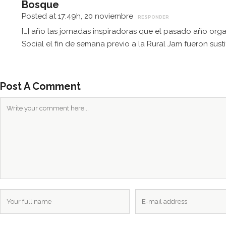
Bosque
la
Posted at 17:49h, 20 noviembre
RESPONDER
Casa
[…] año las jornadas inspiradoras que el pasado año or
Bosqu
Social el fin de semana previo a la Rural Jam fueron susti
e es la
casa
de
todos
Post A Comment
y para
todos..
.
COLABORA