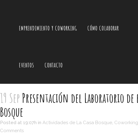
EMPRENDIMIENTO Y COWORKING
CÓMO COLABORAR
EVENTOS
CONTACTO
19 Sep
Presentación del Laboratorio de
Bosque
Posted at 19:07h
in
Actividades de La Casa Bosque
,
Coworking
Comments