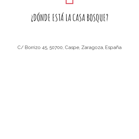
BOSQUE 
rate como socio
para estar
ado,
participa activamente
CONMEM
¿DÓNDE ESTÁ LA CASA BOSQUE?
iendo actividades o apoya
DEL CO
icamente
.
12 junio, 202
TALLER 
laboración es bien recibida
C/ Borrizo 45, 50700, Caspe, Zaragoza, España
a Casa Bosque es la casa de
CERÁMIC
para todos...
CON TE
22 abril, 202
COLABORA
Si quieres mantenerte 
suscríbete a nuestro b
actividades
y
novedades
.
SUSCRÍBETE