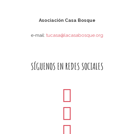
Asociación Casa Bosque
e-mail:
tucasa@lacasabosque.org
SÍGUENOS EN REDES SOCIALES
ERES COLABORAR
Últimas noticias
ASA BOSQUE?
ABRIMOS
TABERN
a fórmula que más te interese: